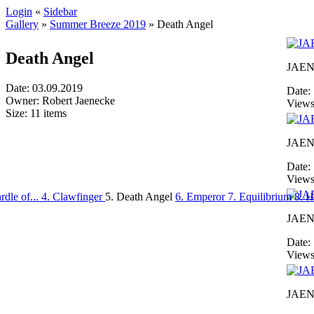
Login
«
Sidebar
Gallery
»
Summer Breeze 2019
»
Death Angel
Death Angel
JAEN
Date: 03.09.2019
Date:
Owner: Robert Jaenecke
Views
Size: 11 items
JAEN
Date:
Views
rdle of...
4. Clawfinger
5. Death Angel
6. Emperor
7. Equilibrium
8. 
JAEN
Date:
Views
JAEN