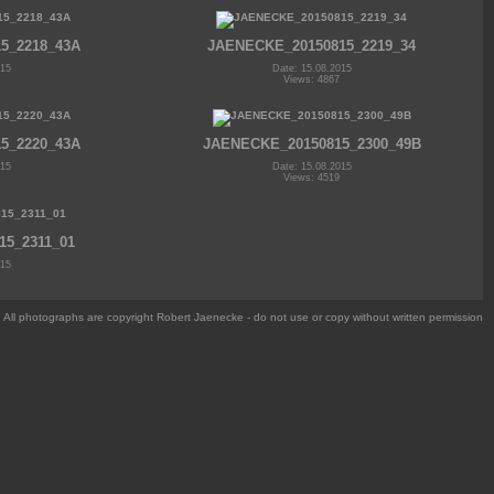
5_2218_43A
JAENECKE_20150815_2219_34
015
Date: 15.08.2015
Views: 4867
5_2220_43A
JAENECKE_20150815_2300_49B
015
Date: 15.08.2015
Views: 4519
15_2311_01
015
All photographs are copyright Robert Jaenecke - do not use or copy without written permission