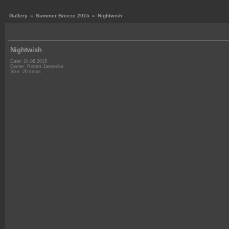
Gallery
»
Summer Breeze 2015
»
Nightwish
Nightwish
Date: 24.08.2015
Owner: Robert Jaenecke
Size: 20 items