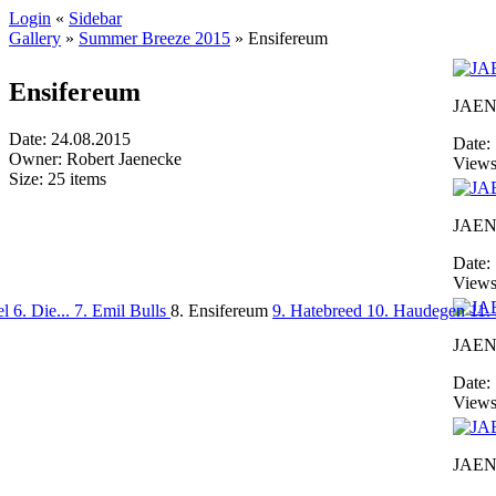
Login
«
Sidebar
Gallery
»
Summer Breeze 2015
»
Ensifereum
Ensifereum
JAEN
Date: 24.08.2015
Date:
Owner: Robert Jaenecke
Views
Size: 25 items
JAEN
Date:
Views
el
6. Die...
7. Emil Bulls
8. Ensifereum
9. Hatebreed
10. Haudegen
11.
JAEN
Date:
Views
JAEN