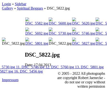
Login
«
Sidebar
Gallery
»
Spiritual Beggars
»
DSC_5822.jpg
DSC_5822.jpg
Date: 17.04.2013
_5730.jpg
11. DSC_5746.jpg
12. DSC_5760.jpg
13. DSC_5801.jpg
5827.jpg
16. DSC_5456.jpg
© 2005 - 2022 All photographs
are copyright Robert Jaenecke -
Impressum
do not use or copy without
written permission