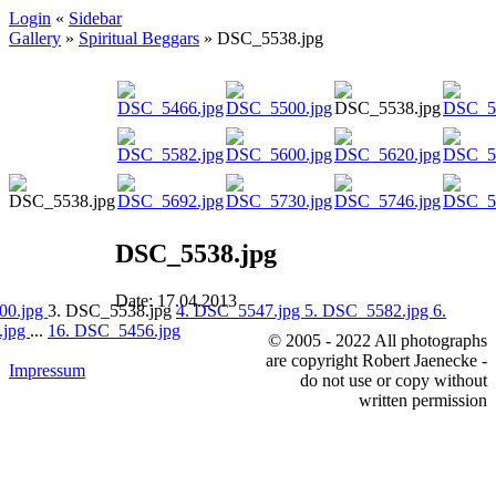
Login
«
Sidebar
Gallery
»
Spiritual Beggars
»
DSC_5538.jpg
DSC_5538.jpg
Date: 17.04.2013
00.jpg
3. DSC_5538.jpg
4. DSC_5547.jpg
5. DSC_5582.jpg
6.
.jpg
...
16. DSC_5456.jpg
© 2005 - 2022 All photographs
are copyright Robert Jaenecke -
Impressum
do not use or copy without
written permission