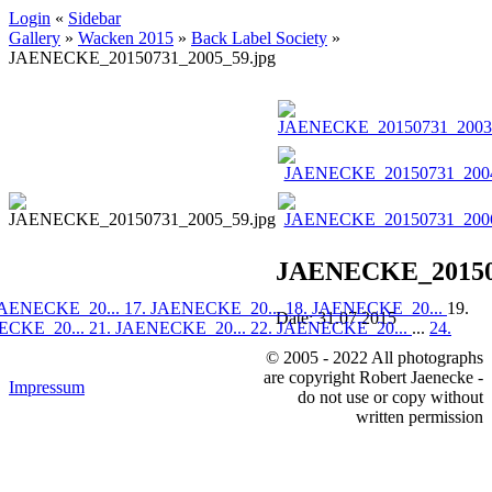
Login
«
Sidebar
Gallery
»
Wacken 2015
»
Back Label Society
»
JAENECKE_20150731_2005_59.jpg
JAENECKE_201507
JAENECKE_20...
17. JAENECKE_20...
18. JAENECKE_20...
19.
Date: 31.07.2015
ECKE_20...
21. JAENECKE_20...
22. JAENECKE_20...
...
24.
© 2005 - 2022 All photographs
are copyright Robert Jaenecke -
Impressum
do not use or copy without
written permission