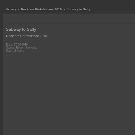
Gallery
»
Rock am Härtsfeldsee 2010
»
Subway to Sally
Subway to Sally
Rock am Härtsfeldsee 2010
Date: 27.06.2010
Owner: Robert Jaenecke
Size: 18 items