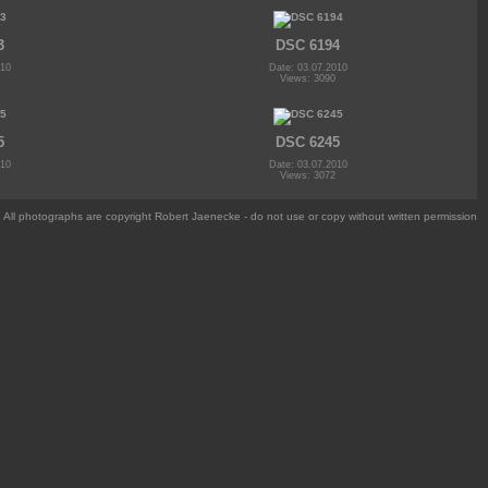
3
DSC 6194
010
Date: 03.07.2010
Views: 3090
5
DSC 6245
010
Date: 03.07.2010
Views: 3072
All photographs are copyright Robert Jaenecke - do not use or copy without written permission