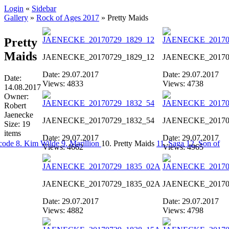
Login
«
Sidebar
Gallery
»
Rock of Ages 2017
»
Pretty Maids
Pretty
Maids
JAENECKE_20170729_1829_12
JAENECKE_20170
Date: 29.07.2017
Date: 29.07.2017
Date:
Views: 4833
Views: 4738
14.08.2017
Owner:
Robert
Jaenecke
JAENECKE_20170729_1832_54
JAENECKE_20170
Size: 19
items
Date: 29.07.2017
Date: 29.07.2017
lcode
8. Kim Wilde
9. Marillion
10. Pretty Maids
11. Saga
12. Son of
Views: 4662
Views: 4965
JAENECKE_20170729_1835_02A
JAENECKE_20170
Date: 29.07.2017
Date: 29.07.2017
Views: 4882
Views: 4798